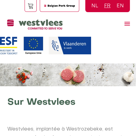
Aller
NL
FR
EN
au
contenu
principal
Sur Westvlees
Westvlees, implantée à Westrozebeke, est