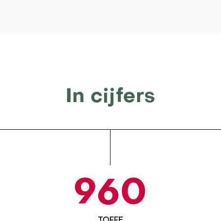
In cijfers
960
TOFFE