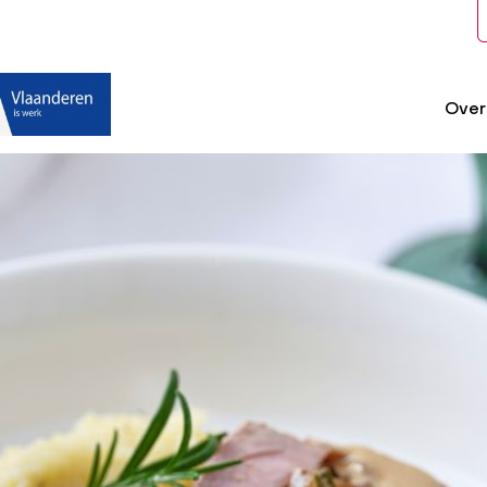
Over
Westvlees
main
menu