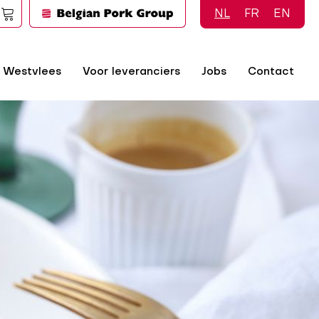
NL
FR
EN
 Westvlees
Voor leveranciers
Jobs
Contact