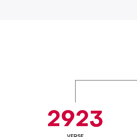
2923
VERSE