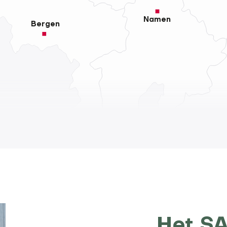
Namen
Bergen
Het SA